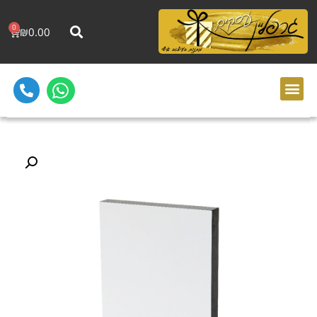
0
₪
0.00