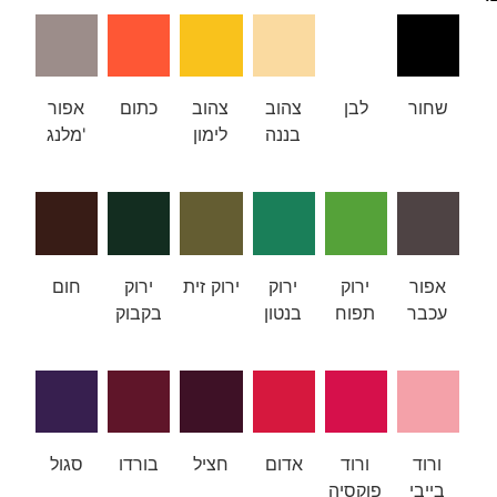
שחור
לבן
צהוב
צהוב
כתום
אפור
בננה
לימון
מלנג'
אפור
ירוק
ירוק
ירוק זית
ירוק
חום
עכבר
תפוח
בנטון
בקבוק
ורוד
ורוד
אדום
חציל
בורדו
סגול
בייבי
פוקסיה