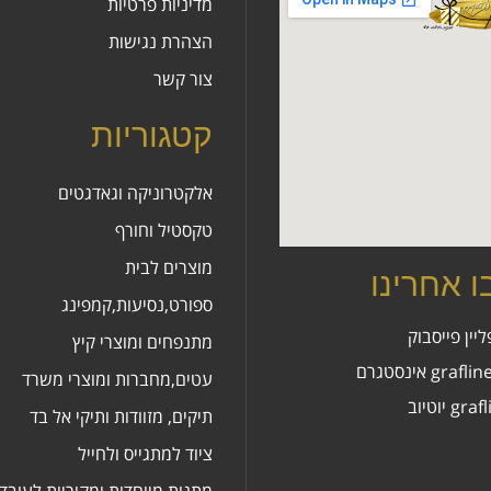
מדיניות פרטיות
הצהרת נגישות
צור קשר
קטגוריות
אלקטרוניקה וגאדגטים
טקסטיל וחורף
מוצרים לבית
 אחרינו
ספורט,נסיעות,קמפינג
יין פייסבוק
מתנפחים ומוצרי קיץ
grafl אינסטגרם
עטים,מחברות ומוצרי משרד
gr יוטיוב
תיקים, מזוודות ותיקי אל בד
ציוד למתגייס ולחייל